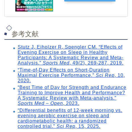
参考文献
Stutz J, Eiholzer R, Spengler CM. “Effects of
Evening Exercise on Sleep in Healthy
Participants: A Systematic Review and Meta-
Analysis.”
Sports Med
, 49(2), 269-287, 2019.
“Time-of-Day Effects on Short-Duration
Maximal Exercise Performance.”
Sci Rep
, 10,
2020.
“Best Time of Day for Strength and Endurance
Training to Improve Health and Performance?
A Systematic Review with Meta-analysis.”
Sports Med – Open
, 2023.
“Differential benefits of 12-week morning vs.
evening aerobic exercise on sleep and
cardiometabolic health: a randomized
controlled trial.”
Sci Rep
, 15, 2025.