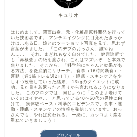
キュリオ
はじめまして。関西出身、元・化粧品原料開発を行って
いた技術者です。 アンチエイジングに目覚めたきっか
けは…ある日、娘とのツーショット写真を見て、思わず
言葉が出ました。 「このデブのおっさん、誰やね
ん……」 それ、まぎれもなく自分でした。 健康診断で
も「再検査」の紙を渡され、これはマズいぞ…と本気で
焦りました。 そこから、「科学的にちゃんと効果があ
る方法」を徹底的にリサーチ。 食事（16時間断食）・
運動（週3筋トレ＆週2HIIT）・睡眠・スキンケアを少
しずつ改善していった結果、 13kgのダイエットに成
功。見た目も若返ったと周りから言われるようになりま
した。 このブログでは、同じように「このまま老けて
いくのはイヤや…」と思っている40〜50代の男性に向
けて、 実体験ベース＋科学的エビデンスで、食事・運
動・睡眠・スキンケアの情報を発信しています。 おっ
さんでも、やれば変われる。 一緒に、カッコよく歳を
重ねていきましょう！
プロフィール