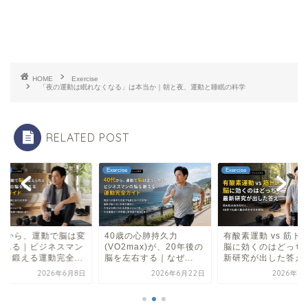
HOME
Exercise
「夜の運動は眠れなくなる」は本当か｜朝と夜、運動と睡眠の科学
RELATED POST
cise
Exercise
Exercise
0歳の心肺持久力
有酸素運動 vs 筋トレ、
40代から、運動で脳
O2max)が、20年後の
脳に効くのはどっち？最
えられる｜ビジネス
左右する｜なぜ...
新研究が出した答え
の脳を鍛える運動完全.
2026年6月22日
2026年7月13日
2026年6