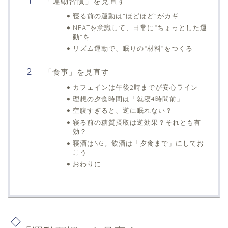
「運動習慣」を見直す
寝る前の運動は“ほどほど”がカギ
NEATを意識して、日常に“ちょっとした運
動”を
リズム運動で、眠りの“材料”をつくる
「食事」を見直す
カフェインは午後2時までが安心ライン
理想の夕食時間は「就寝4時間前」
空腹すぎると、逆に眠れない？
寝る前の糖質摂取は逆効果？それとも有
効？
寝酒はNG。飲酒は「夕食まで」にしてお
こう
おわりに