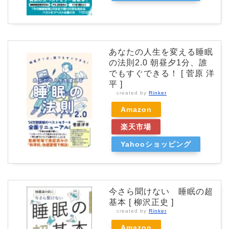
あなたの人生を変える睡眠
の法則2.0 朝昼夕1分、誰
でもすぐできる！ [ 菅原 洋
平 ]
created by
Rinker
Amazon
楽天市場
Yahooショッピング
今さら聞けない 睡眠の超
基本 [ 柳沢正史 ]
created by
Rinker
Amazon