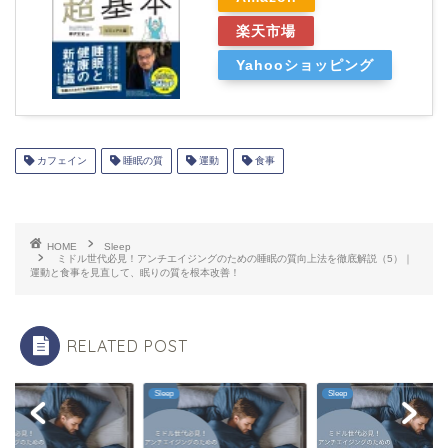
楽天市場
Yahooショッピング
カフェイン
睡眠の質
運動
食事
HOME
Sleep
ミドル世代必見！アンチエイジングのための睡眠の質向上法を徹底解説（5）｜
運動と食事を見直して、眠りの質を根本改善！
RELATED POST
p
Sleep
Sleep