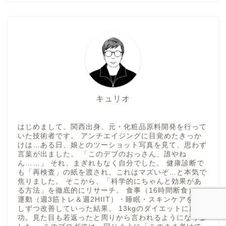
キュリオ
はじめまして。関西出身、元・化粧品原料開発を行って
いた技術者です。 アンチエイジングに目覚めたきっか
けは…ある日、娘とのツーショット写真を見て、思わず
言葉が出ました。 「このデブのおっさん、誰やね
ん……」 それ、まぎれもなく自分でした。 健康診断で
も「再検査」の紙を渡され、これはマズいぞ…と本気で
焦りました。 そこから、「科学的にちゃんと効果があ
る方法」を徹底的にリサーチ。 食事（16時間断食）・
運動（週3筋トレ＆週2HIIT）・睡眠・スキンケアを少
しずつ改善していった結果、 13kgのダイエットに成
功。見た目も若返ったと周りから言われるようになりま