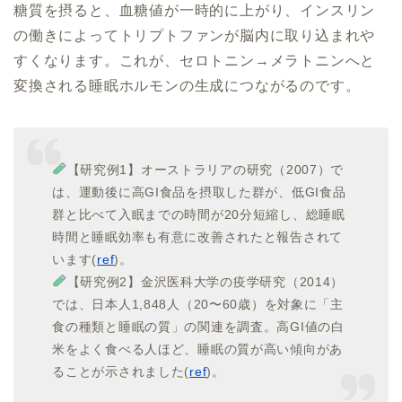
糖質を摂ると、血糖値が一時的に上がり、インスリン
の働きによってトリプトファンが脳内に取り込まれや
すくなります。これが、セロトニン→メラトニンへと
変換される睡眠ホルモンの生成につながるのです。
【研究例1】オーストラリアの研究（2007）で
は、運動後に高GI食品を摂取した群が、低GI食品
群と比べて入眠までの時間が20分短縮し、総睡眠
時間と睡眠効率も有意に改善されたと報告されて
います(
ref
)。
【研究例2】金沢医科大学の疫学研究（2014）
では、日本人1,848人（20〜60歳）を対象に「主
食の種類と睡眠の質」の関連を調査。高GI値の白
米をよく食べる人ほど、睡眠の質が高い傾向があ
ることが示されました(
ref
)。