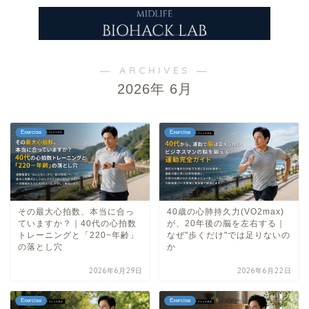
― ARCHIVES ―
2026年 6月
Exercise
Exercise
その最大心拍数、本当に合っ
40歳の心肺持久力(VO2max)
ていますか？｜40代の心拍数
が、20年後の脳を左右する｜
トレーニングと「220−年齢」
なぜ"歩くだけ"では足りないの
の落とし穴
か
2026年6月29日
2026年6月22日
Exercise
Exercise