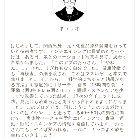
キュリオ
はじめまして。関西出身、元・化粧品原料開発を行って
いた技術者です。 アンチエイジングに目覚めたきっか
けは…ある日、娘とのツーショット写真を見て、思わず
言葉が出ました。 「このデブのおっさん、誰やね
ん……」 それ、まぎれもなく自分でした。 健康診断で
も「再検査」の紙を渡され、これはマズいぞ…と本気で
焦りました。 そこから、「科学的にちゃんと効果があ
る方法」を徹底的にリサーチ。 食事（16時間断食）・
運動（週3筋トレ＆週2HIIT）・睡眠・スキンケアを少
しずつ改善していった結果、 13kgのダイエットに成
功。見た目も若返ったと周りから言われるようになりま
した。 このブログでは、同じように「このまま老けて
いくのはイヤや…」と思っている40〜50代の男性に向
けて、 実体験ベース＋科学的エビデンスで、食事・運
動・睡眠・スキンケアの情報を発信しています。 おっ
さんでも、やれば変われる。 一緒に、カッコよく歳を
重ねていきましょう！