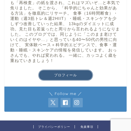
も「再検査」の紙を渡され、これはマズいぞ…と本気で
焦りました。 そこから、「科学的にちゃんと効果があ
る方法」を徹底的にリサーチ。 食事（16時間断食）・
運動（週3筋トレ＆週2HIIT）・睡眠・スキンケアを少
しずつ改善していった結果、 13kgのダイエットに成
功。見た目も若返ったと周りから言われるようになりま
した。 このブログでは、同じように「このまま老けて
いくのはイヤや…」と思っている40〜50代の男性に向
けて、 実体験ベース＋科学的エビデンスで、食事・運
動・睡眠・スキンケアの情報を発信しています。 おっ
さんでも、やれば変われる。 一緒に、カッコよく歳を
重ねていきましょう！
プロフィール
＼ Follow me ／
プライバシーポリシー
免責事項