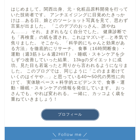
はじめまして。関西出身、元・化粧品原料開発を行って
いた技術者です。 アンチエイジングに目覚めたきっか
けは…ある日、娘とのツーショット写真を見て、思わず
言葉が出ました。 「このデブのおっさん、誰やね
ん……」 それ、まぎれもなく自分でした。 健康診断で
も「再検査」の紙を渡され、これはマズいぞ…と本気で
焦りました。 そこから、「科学的にちゃんと効果があ
る方法」を徹底的にリサーチ。 食事（16時間断食）・
運動（週3筋トレ＆週2HIIT）・睡眠・スキンケアを少
しずつ改善していった結果、 13kgのダイエットに成
功。見た目も若返ったと周りから言われるようになりま
した。 このブログでは、同じように「このまま老けて
いくのはイヤや…」と思っている40〜50代の男性に向
けて、 実体験ベース＋科学的エビデンスで、食事・運
動・睡眠・スキンケアの情報を発信しています。 おっ
さんでも、やれば変われる。 一緒に、カッコよく歳を
重ねていきましょう！
プロフィール
＼ Follow me ／