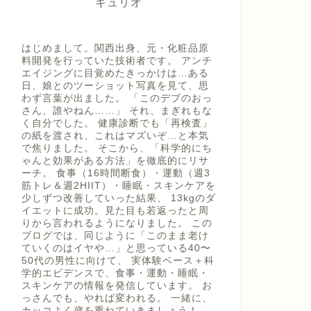
キュリオ
はじめまして。関西出身、元・化粧品原
料開発を行っていた技術者です。 アンチ
エイジングに目覚めたきっかけは…ある
日、娘とのツーショット写真を見て、思
わず言葉が出ました。 「このデブのおっ
さん、誰やねん……」 それ、まぎれもな
く自分でした。 健康診断でも「再検査」
の紙を渡され、これはマズいぞ…と本気
で焦りました。 そこから、「科学的にち
ゃんと効果がある方法」を徹底的にリサ
ーチ。 食事（16時間断食）・運動（週3
筋トレ＆週2HIIT）・睡眠・スキンケアを
少しずつ改善していった結果、 13kgのダ
イエットに成功。見た目も若返ったと周
りから言われるようになりました。 この
ブログでは、同じように「このまま老け
ていくのはイヤや…」と思っている40〜
50代の男性に向けて、 実体験ベース＋科
学的エビデンスで、食事・運動・睡眠・
スキンケアの情報を発信しています。 お
っさんでも、やれば変われる。 一緒に、
カッコよく歳を重ねていきましょう！