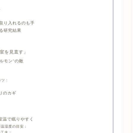
方
取り入れるのも手
る研究結果
室を見直す」
ホルモン”の敵
コツ：
りのカギ
な室温で眠りやすく
の温湿度の目安：
の工夫：