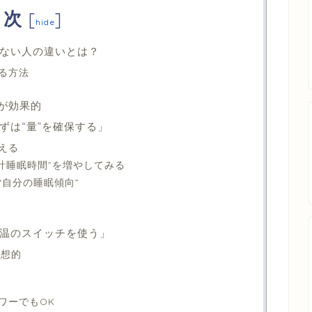
目次
[
]
hide
ない人の違いとは？
る方法
のが効果的
ずは“量”を確保する」
える
計睡眠時間”を増やしてみる
“自分の睡眠傾向”
温のスイッチを使う」
理想的
ワーでもOK