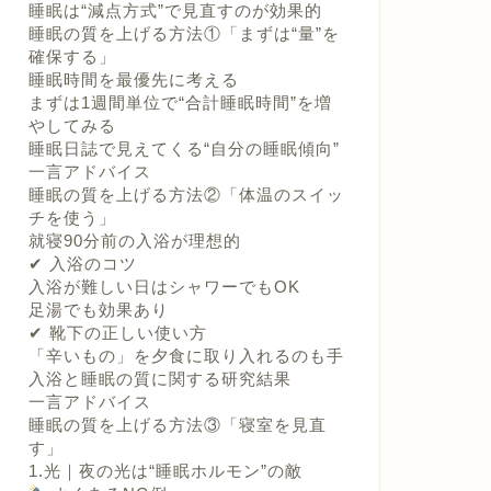
睡眠は“減点方式”で見直すのが効果的
睡眠の質を上げる方法①「まずは“量”を
確保する」
睡眠時間を最優先に考える
まずは1週間単位で“合計睡眠時間”を増
やしてみる
睡眠日誌で見えてくる“自分の睡眠傾向”
一言アドバイス
睡眠の質を上げる方法②「体温のスイッ
チを使う」
就寝90分前の入浴が理想的
✔ 入浴のコツ
入浴が難しい日はシャワーでもOK
足湯でも効果あり
✔ 靴下の正しい使い方
「辛いもの」を夕食に取り入れるのも手
入浴と睡眠の質に関する研究結果
一言アドバイス
睡眠の質を上げる方法③「寝室を見直
す」
1.光｜夜の光は“睡眠ホルモン”の敵