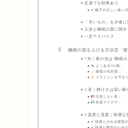
足湯でも効果あり
✔ 靴下の正しい使い
「辛いもの」を夕食に
入浴と睡眠の質に関す
一言アドバイス
睡眠の質を上げる方法③「寝
1.光｜夜の光は“睡眠
よくあるNG例：
寝室の光対策：
メラトニンを守る
2.音｜静けさは深い眠
注意したい音：
対策アイデア：
3.温度と湿度｜快適
✔ 快適とされる寝室
✔ 快適な寝室のため