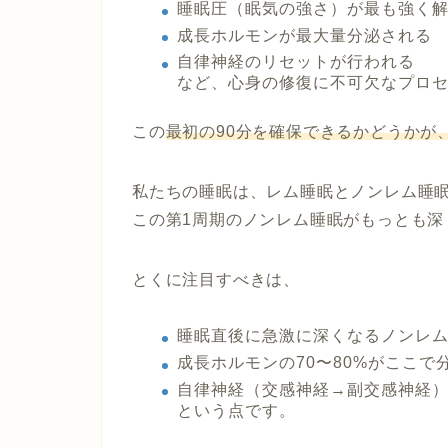
睡眠圧（眠気の強さ）が最も強く
成長ホルモンが最大量分泌される
自律神経のリセットが行われる
など、心身の修復に不可欠なプロ
この
最初の90分を確保できるかどうかが
私たちの睡眠は、レム睡眠とノンレム睡眠
この第1周期のノンレム睡眠がもっとも
とくに注目すべきは、
睡眠直後に急激に深くなるノンレ
成長ホルモンの70〜80%がここで
自律神経（交感神経→副交感神経
という点です。