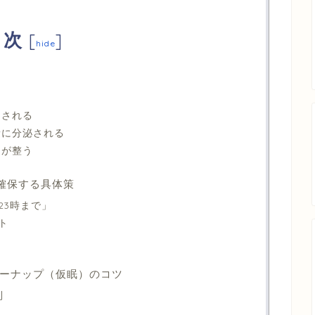
目次
[
]
hide
トされる
量に分泌される
ンが整う
を確保する具体策
23時まで」
ト
ーナップ（仮眠）のコツ
則