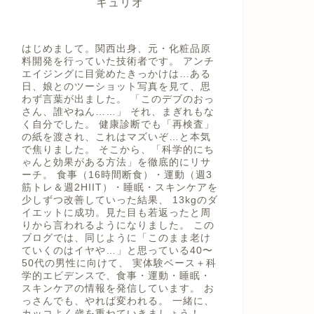
キュリオ
はじめまして。関西出身、元・化粧品原
料開発を行っていた技術者です。 アンチ
エイジングに目覚めたきっかけは…ある
日、娘とのツーショット写真を見て、思
わず言葉が出ました。 「このデブのおっ
さん、誰やねん……」 それ、まぎれもな
く自分でした。 健康診断でも「再検査」
の紙を渡され、これはマズいぞ…と本気
で焦りました。 そこから、「科学的にち
ゃんと効果がある方法」を徹底的にリサ
ーチ。 食事（16時間断食）・運動（週3
筋トレ＆週2HIIT）・睡眠・スキンケアを
少しずつ改善していった結果、 13kgのダ
イエットに成功。見た目も若返ったと周
りから言われるようになりました。 この
ブログでは、同じように「このまま老け
ていくのはイヤや…」と思っている40〜
50代の男性に向けて、 実体験ベース＋科
学的エビデンスで、食事・運動・睡眠・
スキンケアの情報を発信しています。 お
っさんでも、やれば変われる。 一緒に、
カッコよく歳を重ねていきましょう！