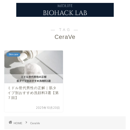
― TAG ―
CeraVe
Skin care
ミドル世代男性の正解｜肌タ
イプ別おすすめ洗顔料3選【第
７回】
2025年10月20日
HOME
CeraVe