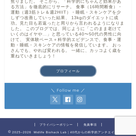
焦りました。 そこから、「科学的にちゃんと効果があ
る方法」を徹底的にリサーチ。 食事（16時間断食）・
運動（週3筋トレ＆週2HIIT）・睡眠・スキンケアを少
しずつ改善していった結果、 13kgのダイエットに成
功。見た目も若返ったと周りから言われるようになりま
した。 このブログでは、同じように「このまま老けて
いくのはイヤや…」と思っている40〜50代の男性に向
けて、 実体験ベース＋科学的エビデンスで、食事・運
動・睡眠・スキンケアの情報を発信しています。 おっ
さんでも、やれば変われる。 一緒に、カッコよく歳を
重ねていきましょう！
プロフィール
＼ Follow me ／
プライバシーポリシー
免責事項
2025–2026 Midlife Biohack Lab｜40代からの科学的アンチエイジング術