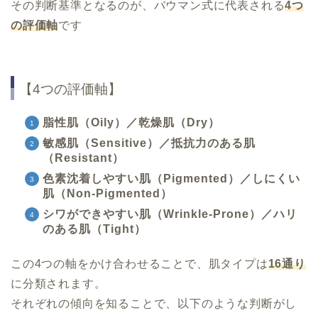
その判断基準となるのが、バウマン式に代表される
4つ
の評価軸
です
【4つの評価軸】
脂性肌（Oily）／乾燥肌（Dry）
敏感肌（Sensitive）／抵抗力のある肌
（Resistant）
色素沈着しやすい肌（Pigmented）／しにくい
肌（Non-Pigmented）
シワができやすい肌（Wrinkle-Prone）／ハリ
のある肌（Tight）
この4つの軸をかけ合わせることで、肌タイプは
16通り
に分類されます。
それぞれの傾向を知ることで、以下のような判断がし