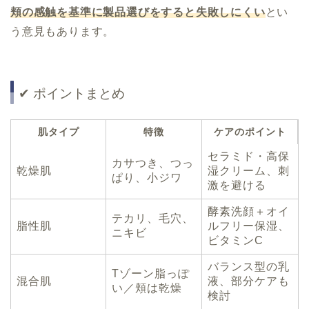
頬の感触を基準に製品選びをすると失敗しにくい
とい
う意見もあります。
✔ ポイントまとめ
肌タイプ
特徴
ケアのポイント
セラミド・高保
カサつき、つっ
乾燥肌
湿クリーム、刺
ぱり、小ジワ
激を避ける
酵素洗顔＋オイ
テカリ、毛穴、
脂性肌
ルフリー保湿、
ニキビ
ビタミンC
バランス型の乳
Tゾーン脂っぽ
混合肌
液、部分ケアも
い／頬は乾燥
検討