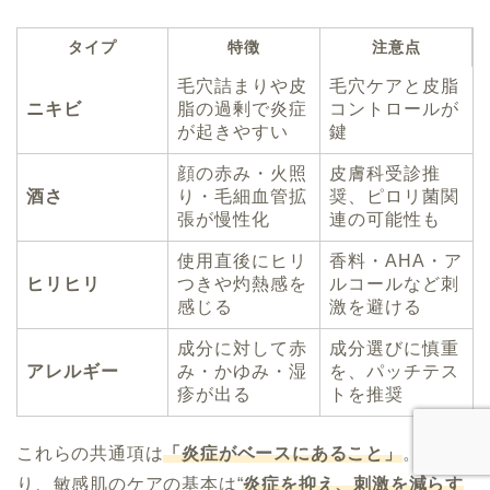
タイプ
特徴
注意点
毛穴詰まりや皮
毛穴ケアと皮脂
ニキビ
脂の過剰で炎症
コントロールが
が起きやすい
鍵
顔の赤み・火照
皮膚科受診推
酒さ
り・毛細血管拡
奨、ピロリ菌関
張が慢性化
連の可能性も
使用直後にヒリ
香料・AHA・ア
ヒリヒリ
つきや灼熱感を
ルコールなど刺
感じる
激を避ける
成分に対して赤
成分選びに慎重
アレルギー
み・かゆみ・湿
を、パッチテス
疹が出る
トを推奨
これらの共通項は
「炎症がベースにあること」
。つま
り、敏感肌のケアの基本は“
炎症を抑え、刺激を減らす