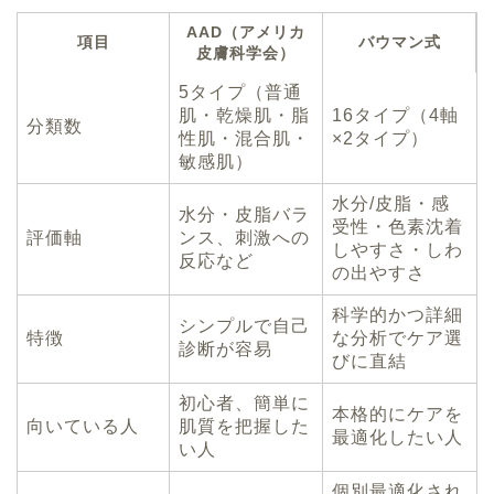
AAD（アメリカ
項目
バウマン式
皮膚科学会）
5タイプ（普通
肌・乾燥肌・脂
16タイプ（4軸
分類数
性肌・混合肌・
×2タイプ）
敏感肌）
水分/皮脂・感
水分・皮脂バラ
受性・色素沈着
評価軸
ンス、刺激への
しやすさ・しわ
反応など
の出やすさ
科学的かつ詳細
シンプルで自己
特徴
な分析でケア選
診断が容易
びに直結
初心者、簡単に
本格的にケアを
向いている人
肌質を把握した
最適化したい人
い人
個別最適化され