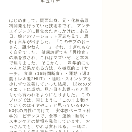
キュリオ
はじめまして。関西出身、元・化粧品原
料開発を行っていた技術者です。 アンチ
エイジングに目覚めたきっかけは…ある
日、娘とのツーショット写真を見て、思
わず言葉が出ました。 「このデブのおっ
さん、誰やねん……」 それ、まぎれもな
く自分でした。 健康診断でも「再検査」
の紙を渡され、これはマズいぞ…と本気
で焦りました。 そこから、「科学的にち
ゃんと効果がある方法」を徹底的にリサ
ーチ。 食事（16時間断食）・運動（週3
筋トレ＆週2HIIT）・睡眠・スキンケアを
少しずつ改善していった結果、 13kgのダ
イエットに成功。見た目も若返ったと周
りから言われるようになりました。 この
ブログでは、同じように「このまま老け
ていくのはイヤや…」と思っている40〜
50代の男性に向けて、 実体験ベース＋科
学的エビデンスで、食事・運動・睡眠・
スキンケアの情報を発信しています。 お
っさんでも、やれば変われる。 一緒に、
カッコよく歳を重ねていきましょう！