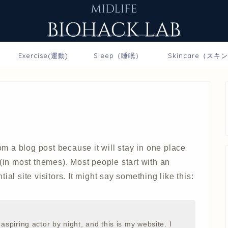
Exercise(運動)
Sleep（睡眠）
Skincare（スキ
rom a blog post because it will stay in one place
 (in most themes). Most people start with an
al site visitors. It might say something like this:
aspiring actor by night, and this is my website. I