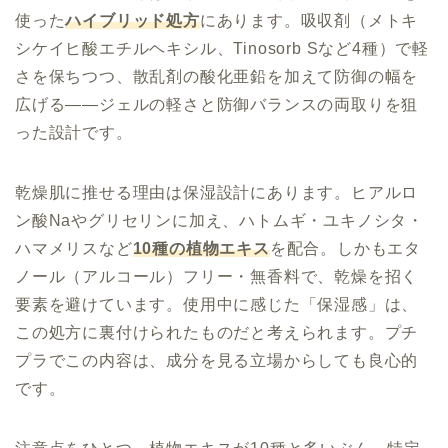
使った
ハイブリッド処方
にあります。吸収剤（メトキ
シケイヒ酸エチルヘキシル、Tinosorb Sなど4種）で軽
さを保ちつつ、散乱剤の酸化亜鉛を加えて防御の幅を
広げる——ジェルの軽さと防御バランスの両取りを狙
った設計です。
乾燥肌に推せる理由は保湿設計にあります。ヒアルロ
ン酸Naやグリセリンに加え、ハトムギ・ユキノシタ・
ハマメリスなど
10種の植物エキス
を配合。しかもエタ
ノール（アルコール）フリー・無香料で、乾燥を招く
要素を避けています。使用中に感じた「保湿感」は、
この処方に裏付けられたものだと考えられます。プチ
プラでこの内容は、成分を見る立場からしても良心的
です。