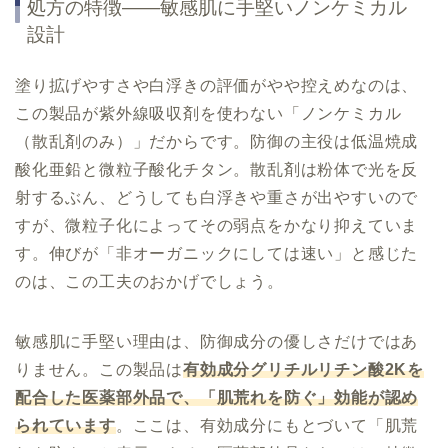
処方の特徴——敏感肌に手堅いノンケミカル
設計
塗り拡げやすさや白浮きの評価がやや控えめなのは、
この製品が紫外線吸収剤を使わない「ノンケミカル
（散乱剤のみ）」だからです。防御の主役は低温焼成
酸化亜鉛と微粒子酸化チタン。散乱剤は粉体で光を反
射するぶん、どうしても白浮きや重さが出やすいので
すが、微粒子化によってその弱点をかなり抑えていま
す。伸びが「非オーガニックにしては速い」と感じた
のは、この工夫のおかげでしょう。
敏感肌に手堅い理由は、防御成分の優しさだけではあ
りません。この製品は
有効成分グリチルリチン酸2Kを
配合した医薬部外品で、「肌荒れを防ぐ」効能が認め
られています
。ここは、有効成分にもとづいて「肌荒