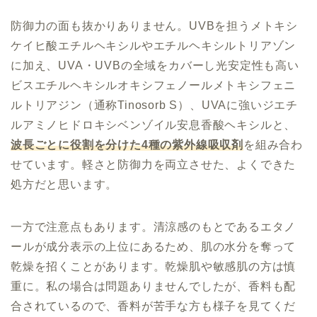
防御力の面も抜かりありません。UVBを担うメトキシ
ケイヒ酸エチルヘキシルやエチルヘキシルトリアゾン
に加え、UVA・UVBの全域をカバーし光安定性も高い
ビスエチルヘキシルオキシフェノールメトキシフェニ
ルトリアジン（通称Tinosorb S）、UVAに強いジエチ
ルアミノヒドロキシベンゾイル安息香酸ヘキシルと、
波長ごとに役割を分けた4種の紫外線吸収剤
を組み合わ
せています。軽さと防御力を両立させた、よくできた
処方だと思います。
一方で注意点もあります。清涼感のもとであるエタノ
ールが成分表示の上位にあるため、肌の水分を奪って
乾燥を招くことがあります。乾燥肌や敏感肌の方は慎
重に。私の場合は問題ありませんでしたが、香料も配
合されているので、香料が苦手な方も様子を見てくだ