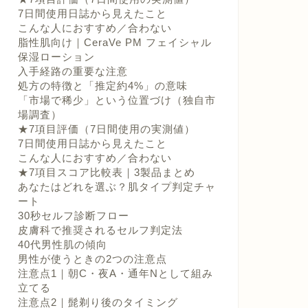
7日間使用日誌から見えたこと
こんな人におすすめ／合わない
脂性肌向け｜CeraVe PM フェイシャル
保湿ローション
入手経路の重要な注意
処方の特徴と「推定約4%」の意味
「市場で稀少」という位置づけ（独自市
場調査）
★7項目評価（7日間使用の実測値）
7日間使用日誌から見えたこと
こんな人におすすめ／合わない
★7項目スコア比較表｜3製品まとめ
あなたはどれを選ぶ？肌タイプ判定チャ
ート
30秒セルフ診断フロー
皮膚科で推奨されるセルフ判定法
40代男性肌の傾向
男性が使うときの2つの注意点
注意点1｜朝C・夜A・通年Nとして組み
立てる
注意点2｜髭剃り後のタイミング