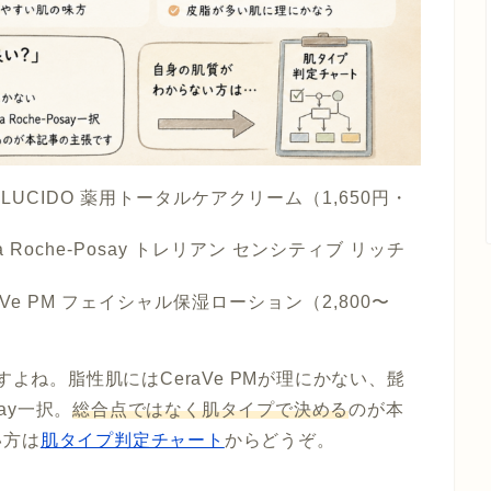
LUCIDO 薬用トータルケアクリーム（1,650円・
a Roche-Posay トレリアン センシティブ リッチ
aVe PM フェイシャル保湿ローション（2,800〜
すよね。脂性肌にはCeraVe PMが理にかない、髭
say一択。
総合点ではなく肌タイプで決める
のが本
い方は
肌タイプ判定チャート
からどうぞ。