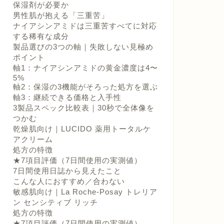
保湿剤が必要か
男性肌が抱える「三重苦」
ナイアシンアミドは三重苦すべてに対応
する稀有な成分
製品選びの3つの軸｜失敗しない見極め
ポイント
軸1：ナイアシンアミドの黄金濃度は4〜
5%
軸2：保湿の3機能がそろった処方を選ぶ
軸3：継続できる価格と入手性
3製品スペック比較表｜30秒で全体像を
つかむ
乾燥肌向け｜LUCIDO 薬用トータルケ
アクリーム
処方の特徴
★7項目評価（7日間使用の実測値）
7日間使用日誌から見えたこと
こんな人におすすめ／合わない
敏感肌向け｜La Roche-Posay トレリア
ン センシティブ リッチ
処方の特徴
★7項目評価（7日間使用の実測値）