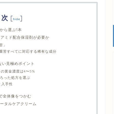
目次
[
]
hide
から選ぶ1本
ンアミド配合保湿剤が必要か
苦」
重苦すべてに対応する稀有な成分
ない見極めポイント
の黄金濃度は4〜5%
そろった処方を選ぶ
と入手性
秒で全体像をつかむ
用トータルケアクリーム