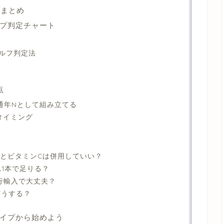
品まとめ
プ判定チャート
ルフ判定法
点
・通年Nとして組み立てる
タイミング
ドとビタミンCは併用していい？
れ1本で足りる？
は並行輸入で大丈夫？
どうする？
イプから始めよう