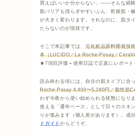
買えばいいか分からない」——そんな経
肌バリアも揺らぎやすいぶん、乾燥肌・
が大きく変わります。それなのに、肌タ
たらないのが現状です。
そこで本記事では、
元化粧品原料開発技
本（LUCIDO／La Roche-Posay／
★7項目評価＋使用日誌で正直にレポート
読み終わる頃には、自分の肌タイプに合っ
Roche-Posay 4,400〜5,280円／脂性肌Ce
わず今夜から使い始められる状態になり
使える「通年ベース」として日々のスキン
りが進みます（個人差があります）。成
ドガイド
からどうぞ。