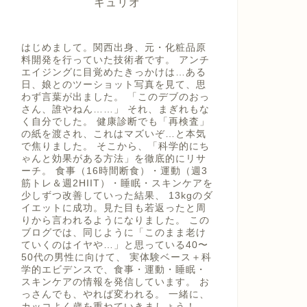
キュリオ
はじめまして。関西出身、元・化粧品原
料開発を行っていた技術者です。 アンチ
エイジングに目覚めたきっかけは…ある
日、娘とのツーショット写真を見て、思
わず言葉が出ました。 「このデブのおっ
さん、誰やねん……」 それ、まぎれもな
く自分でした。 健康診断でも「再検査」
の紙を渡され、これはマズいぞ…と本気
で焦りました。 そこから、「科学的にち
ゃんと効果がある方法」を徹底的にリサ
ーチ。 食事（16時間断食）・運動（週3
筋トレ＆週2HIIT）・睡眠・スキンケアを
少しずつ改善していった結果、 13kgのダ
イエットに成功。見た目も若返ったと周
りから言われるようになりました。 この
ブログでは、同じように「このまま老け
ていくのはイヤや…」と思っている40〜
50代の男性に向けて、 実体験ベース＋科
学的エビデンスで、食事・運動・睡眠・
スキンケアの情報を発信しています。 お
っさんでも、やれば変われる。 一緒に、
カッコよく歳を重ねていきましょう！