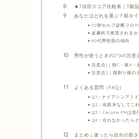
★7項目スコア比較表｜3製
あなたはどれを選ぶ？肌タイ
30秒セルフ診断フロー
皮膚科で推奨されるセ
40代男性肌の傾向
男性が使うときの2つの注意
注意点1｜朝C・夜A
注意点2｜髭剃り後の
よくある質問（FAQ）
Q1：ナイアシンアミ
Q2：化粧水なしでこ
Q3：CeraVe PM
Q4：合わなかったら
まとめ｜迷ったら自分の肌タ