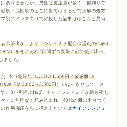
験はありませんか。男性は皮脂量が多く、髭剃りで
敏感肌・脂性肌のどこに当てはまるかで正解の処方
イプ別にメンズ向けで比較した記事はほとんど見当
術者の筆者が、ナイアシンアミド配合保湿剤の代表3
CeraVe PM）をそれぞれ7日間ずつ実際に顔で使い比べ
、
しました。
た1本（
乾燥肌LUCIDO 1,650円／敏感肌La
raVe PM 2,800〜3,500円
）がはっきりして、迷
ます。3か月続ければ、ナイアシンアミドが朝も夜も
ケアに無理なく組み込まれ、40代の肌の土台づく
分の作用機序を先に押さえたい方は
ナイアシンアミ