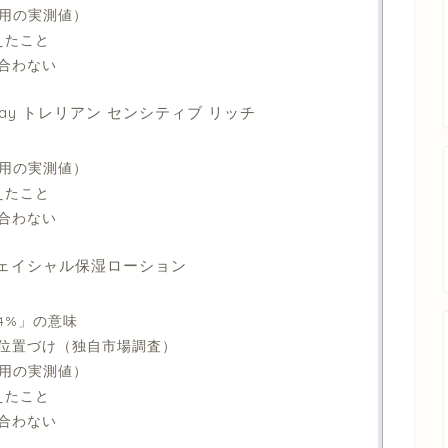
使用の実測値）
えたこと
合わない
osay トレリアン センシティブ リッチ
使用の実測値）
えたこと
合わない
 フェイシャル保湿ローション
4%」の意味
位置づけ（独自市場調査）
使用の実測値）
えたこと
合わない