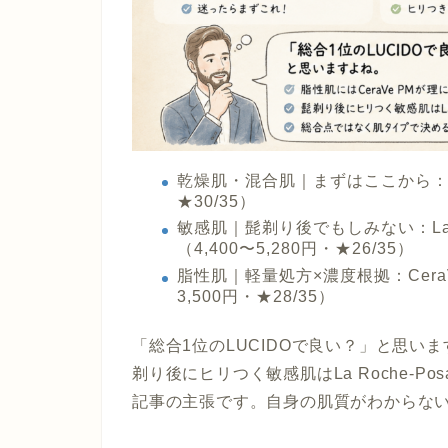
乾燥肌・混合肌｜まずはここから
：
★30/35）
敏感肌｜髭剃り後でもしみない
：L
（4,400〜5,280円・★26/35）
脂性肌｜軽量処方×濃度根拠
：Cer
3,500円・★28/35）
「総合1位のLUCIDOで良い？」と思いま
剃り後にヒリつく敏感肌はLa Roche-Po
記事の主張です。自身の肌質がわからな