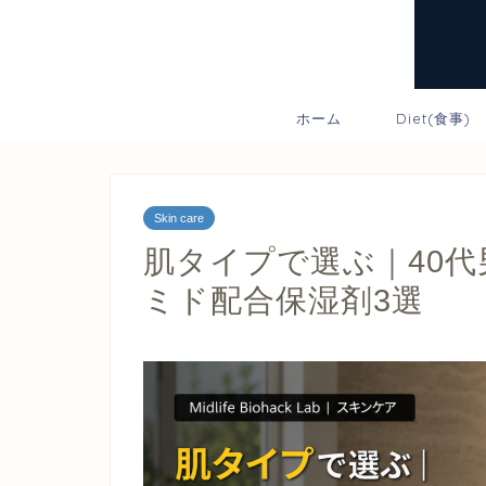
ホーム
Diet(食事)
Skin care
肌タイプで選ぶ｜40
ミド配合保湿剤3選