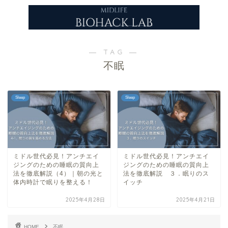
― TAG ―
不眠
Sleep
Sleep
ミドル世代必見！アンチエイ
ミドル世代必見！アンチエイ
ジングのための睡眠の質向上
ジングのための睡眠の質向上
法を徹底解説（4）｜朝の光と
法を徹底解説 ３．眠りのス
体内時計で眠りを整える！
イッチ
2025年4月28日
2025年4月21日
HOME
不眠