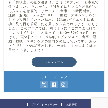
も「再検査」の紙を渡され、これはマズいぞ…と本気で
焦りました。 そこから、「科学的にちゃんと効果があ
る方法」を徹底的にリサーチ。 食事（16時間断食）・
運動（週3筋トレ＆週2HIIT）・睡眠・スキンケアを少
しずつ改善していった結果、 13kgのダイエットに成
功。見た目も若返ったと周りから言われるようになりま
した。 このブログでは、同じように「このまま老けて
いくのはイヤや…」と思っている40〜50代の男性に向
けて、 実体験ベース＋科学的エビデンスで、食事・運
動・睡眠・スキンケアの情報を発信しています。 おっ
さんでも、やれば変われる。 一緒に、カッコよく歳を
重ねていきましょう！
プロフィール
＼ Follow me ／
プライバシーポリシー
免責事項